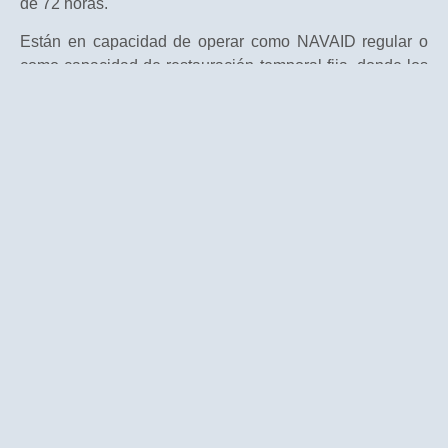
de 72 horas.
Están en capacidad de operar como NAVAID regular o
como capacidad de restauración temporal fija, donde los
tiempos de despliegue y puesta en servicio son críticos,
para:
Reemplazo o reparación de un ILS existente.
Herramienta para investigaciones
in situ
.
Misiones de emergencia y respuesta humanitaria.