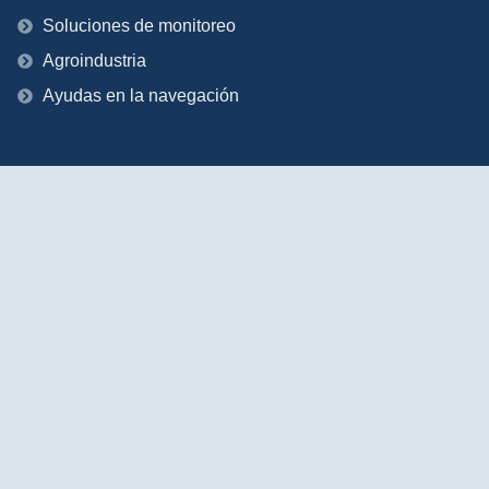
Soluciones de monitoreo
Agroindustria
Ayudas en la navegación
Contacto
stinville@stinville-tech.com
Velázquez 156-4°, 28002 Madrid, España
Manuel Gonzales Olaechea 321, San Isidro, Lima,
Perú
Colonia 993, Piso 6, Montevideo, Uruguay
Copyright © 2025 Stinville Corporation S.A All Rights Reserved