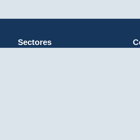
Sectores
C
Salud
Defensa
Ciberseguridad
Biotecnología
Servicios digitales
s
s
Soluciones de monitoreo
Agroindustria
Ayudas en la navegación